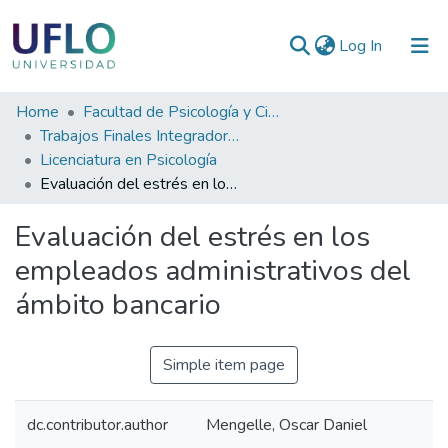
(current)
Log In
Communities
Home
Facultad de Psicología y Ciencias Sociales
&
Trabajos Finales Integradores (TFI) de Grado
Collections
Licenciatura en Psicología
Evaluación del estrés en los empleados administrativos del ámbito bancario
All of RIUFLO
Evaluación del estrés en los
Statistics
empleados administrativos del
ámbito bancario
Simple item page
dc.contributor.author
Mengelle, Oscar Daniel