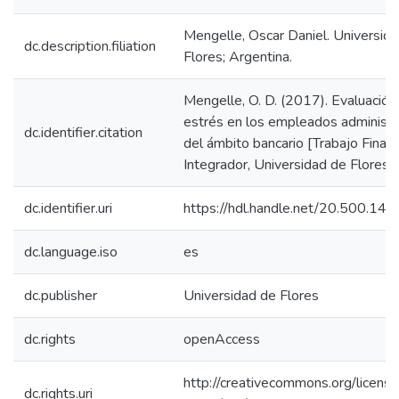
Mengelle, Oscar Daniel. Universid
dc.description.filiation
Flores; Argentina.
Mengelle, O. D. (2017). Evaluación
estrés en los empleados administr
dc.identifier.citation
del ámbito bancario [Trabajo Final
Integrador, Universidad de Flores].
dc.identifier.uri
https://hdl.handle.net/20.500.14
dc.language.iso
es
dc.publisher
Universidad de Flores
dc.rights
openAccess
http://creativecommons.org/licens
dc.rights.uri