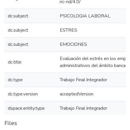
nc-nd/4.0/
dc.subject
PSICOLOGIA LABORAL
dc.subject
ESTRES
dc.subject
EMOCIONES
Evaluación del estrés en los empl
dc.title
administrativos del ámbito bancari
dc.type
Trabajo Final Integrador
dc.type.version
acceptedVersion
dspace.entity.type
Trabajo Final Integrador
Files