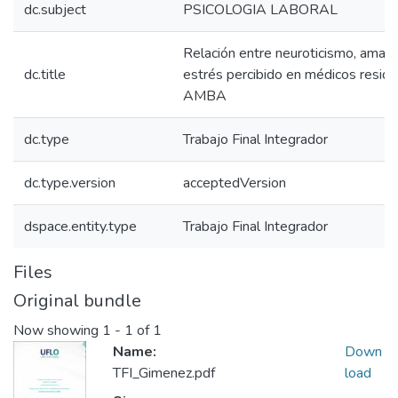
dc.subject
PSICOLOGIA LABORAL
Relación entre neuroticismo, amabi
dc.title
estrés percibido en médicos resid
AMBA
dc.type
Trabajo Final Integrador
dc.type.version
acceptedVersion
dspace.entity.type
Trabajo Final Integrador
Files
Original bundle
Now showing
1 - 1 of 1
Name:
Down
TFI_Gimenez.pdf
load