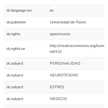
dc.language.iso
es
dc.publisher
Universidad de Flores
dc.rights
openAccess
http://creativecommons.org/licens
dc.rights.uri
nd/4.0/
dc.subject
PERSONALIDAD
dc.subject
NEUROTICISMO
dc.subject
ESTRES
dc.subject
MEDICOS