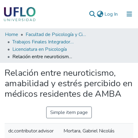
(current)
Log In
Communities
Home
Facultad de Psicología y Ciencias Sociales
&
Trabajos Finales Integradores (TFI) de Grado
Collections
Licenciatura en Psicología
Relación entre neuroticismo, amabilidad y estrés percibido en médicos residentes de AMBA
All of RIUFLO
Relación entre neuroticismo,
Statistics
amabilidad y estrés percibido en
médicos residentes de AMBA
Simple item page
dc.contributor.advisor
Mortara, Gabriel Nicolás