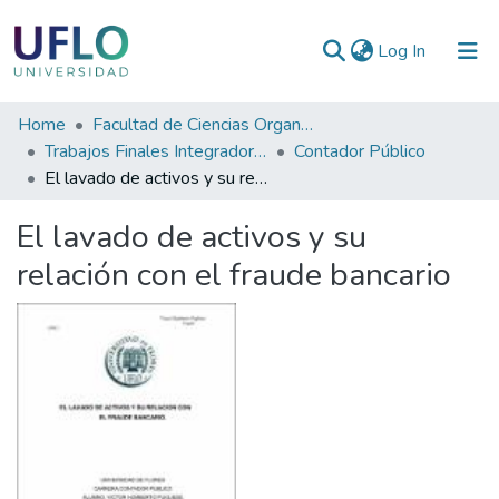
(current)
Log In
Communities
Home
Facultad de Ciencias Organizacionales y de la Empresa
&
Trabajos Finales Integradores (TFI)
Contador Público
Collections
El lavado de activos y su relación con el fraude bancario
All of RIUFLO
El lavado de activos y su
relación con el fraude bancario
Statistics