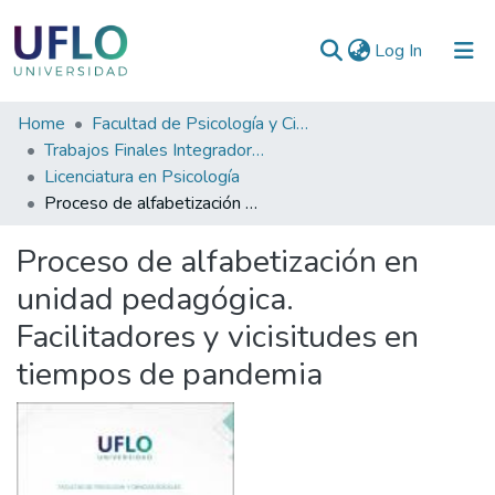
(current)
Log In
Communities
Home
Facultad de Psicología y Ciencias Sociales
&
Trabajos Finales Integradores (TFI) de Grado
Collections
Licenciatura en Psicología
Proceso de alfabetización en unidad pedagógica. Facilitadores y vicisitudes en tiempos de pandemia
All of RIUFLO
Proceso de alfabetización en
Statistics
unidad pedagógica.
Facilitadores y vicisitudes en
tiempos de pandemia