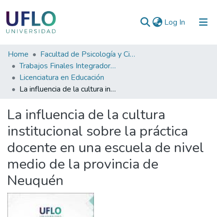
(current)
Log In
Communities
Home
Facultad de Psicología y Ciencias Sociales
&
Trabajos Finales Integradores (TFI) de Grado
Collections
Licenciatura en Educación
La influencia de la cultura institucional sobre la práctica docente en una escuela de nivel medio de la provincia de Neuquén
All of RIUFLO
La influencia de la cultura
Statistics
institucional sobre la práctica
docente en una escuela de nivel
medio de la provincia de
Neuquén