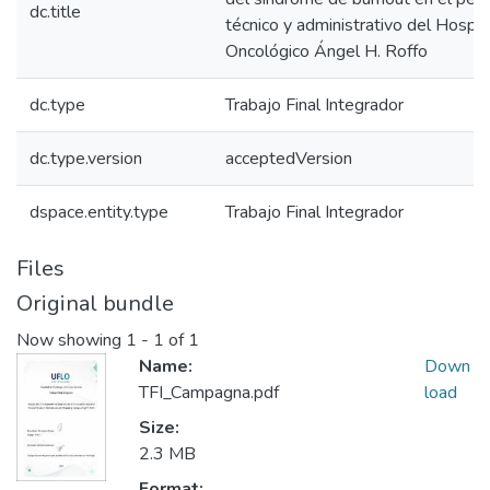
dc.title
técnico y administrativo del Hospit
Oncológico Ángel H. Roffo
dc.type
Trabajo Final Integrador
dc.type.version
acceptedVersion
dspace.entity.type
Trabajo Final Integrador
Files
Original bundle
Now showing
1 - 1 of 1
Name:
Down
TFI_Campagna.pdf
load
Size:
2.3 MB
Format: