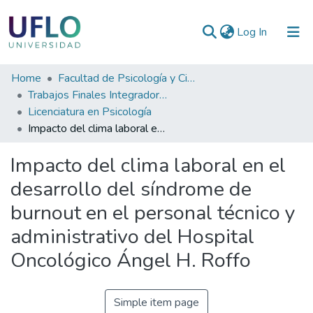
(current)
Log In
Communities
Home
Facultad de Psicología y Ciencias Sociales
&
Trabajos Finales Integradores (TFI) de Grado
Collections
Licenciatura en Psicología
Impacto del clima laboral en el desarrollo del síndrome de burnout en el personal técnico y administrativo del Hospital Oncológico Ángel H. Roffo
All of RIUFLO
Impacto del clima laboral en el
Statistics
desarrollo del síndrome de
burnout en el personal técnico y
administrativo del Hospital
Oncológico Ángel H. Roffo
Simple item page