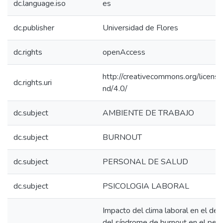
dc.language.iso
es
dc.publisher
Universidad de Flores
dc.rights
openAccess
http://creativecommons.org/licens
dc.rights.uri
nd/4.0/
dc.subject
AMBIENTE DE TRABAJO
dc.subject
BURNOUT
dc.subject
PERSONAL DE SALUD
dc.subject
PSICOLOGIA LABORAL
Impacto del clima laboral en el des
del síndrome de burnout en el per