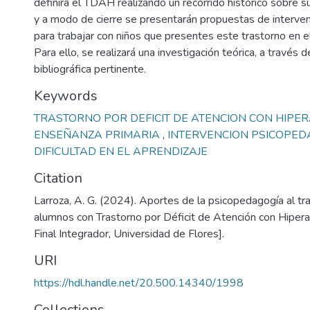
definirá el TDAH realizando un recorrido histórico sobre s
y a modo de cierre se presentarán propuestas de interven
para trabajar con niños que presentes este trastorno en e
Para ello, se realizará una investigación teórica, a través d
bibliográfica pertinente.
Keywords
TRASTORNO POR DEFICIT DE ATENCION CON HIPE
ENSEÑANZA PRIMARIA
,
INTERVENCION PSICOPE
DIFICULTAD EN EL APRENDIZAJE
Citation
Larroza, A. G. (2024). Aportes de la psicopedagogía al t
alumnos con Trastorno por Déficit de Atención con Hipera
Final Integrador, Universidad de Flores].
URI
https://hdl.handle.net/20.500.14340/1998
Collections