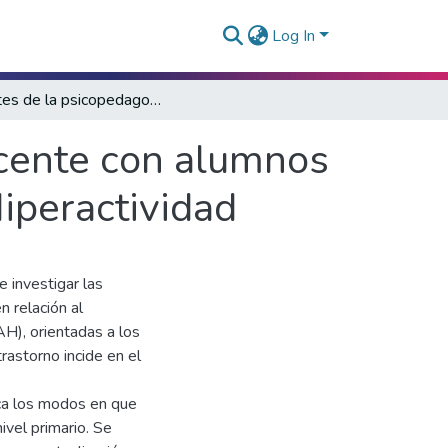
Log In
Aportes de la psicopedagogía al trabajo docente con alumnos con Trastorno por Déficit de Atención con Hiperactividad
ocente con alumnos
Hiperactividad
e investigar las
 relación al
H), orientadas a los
rastorno incide en el
ca los modos en que
ivel primario. Se