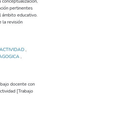
u conceptualización,
ción pertinentes
l ámbito educativo.
e la revisión
RACTIVIDAD
,
DAGOGICA
,
rabajo docente con
ctividad [Trabajo