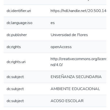
dc.identifier.uri
https://hdl.handle.net/20.500.1
dc.language.iso
es
dc.publisher
Universidad de Flores
dc.rights
openAccess
http://creativecommons.org/licens
dc.rights.uri
nd/4.0/
dc.subject
ENSEÑANZA SECUNDARIA
dc.subject
AMBIENTE EDUCACIONAL
dc.subject
ACOSO ESCOLAR