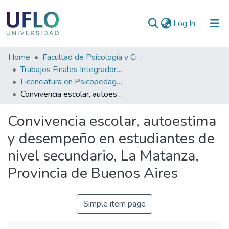
(current)
Log In
Communities
Home
Facultad de Psicología y Ciencias Sociales
&
Trabajos Finales Integradores (TFI) de Grado
Collections
Licenciatura en Psicopedagogía
Convivencia escolar, autoestima y desempeño en estudiantes de nivel secundario, La Matanza, Provincia de Buenos Aires
All of RIUFLO
Convivencia escolar, autoestima
Statistics
y desempeño en estudiantes de
nivel secundario, La Matanza,
Provincia de Buenos Aires
Simple item page