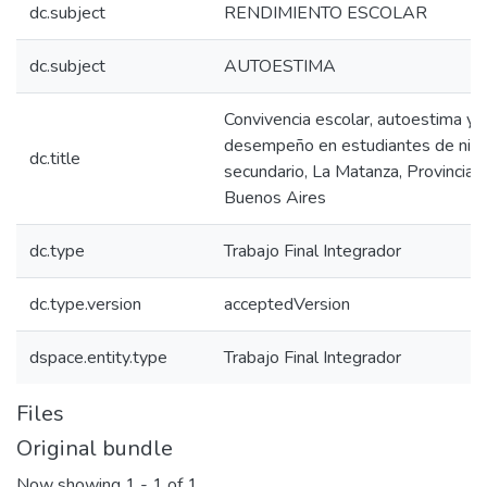
dc.subject
RENDIMIENTO ESCOLAR
dc.subject
AUTOESTIMA
Convivencia escolar, autoestima y
desempeño en estudiantes de nive
dc.title
secundario, La Matanza, Provincia 
Buenos Aires
dc.type
Trabajo Final Integrador
dc.type.version
acceptedVersion
dspace.entity.type
Trabajo Final Integrador
Files
Original bundle
Now showing
1 - 1 of 1