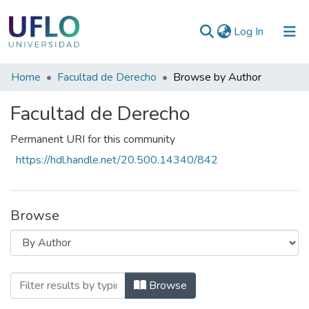
(current)
Log In
Communities
Home
Facultad de Derecho
Browse by Author
&
Facultad de Derecho
Collections
All of RIUFLO
Permanent URI for this community
https://hdl.handle.net/20.500.14340/842
Browse
Browsing Facultad de Derecho by Autho
Browse