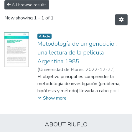
All browse results
Now showing
1 - 1 of 1
Article
Metodología de un genocidio :
una lectura de la película
Argentina 1985
(
Universidad de Flores
,
2022-12-27
)
Ayala, Diego Fernando
El objetivo principal es comprender la
;
Berenstein, Camila
;
Lipani, Emilio
metodología de investigación (problema,
;
Montanía, Pablo
;
Jodar Simoni,
Pilar
hipótesis y método) llevada a cabo por la
fiscalía en el juicio a las Juntas militares de
Show more
la Argentina en el año 1985. Este artí-culo
está inspirado en el análisis de la película
Argentina, 1985 que relata la historia de los
ABOUT RIUFLO
fiscales Ju-lio Strassera y Luis Moreno