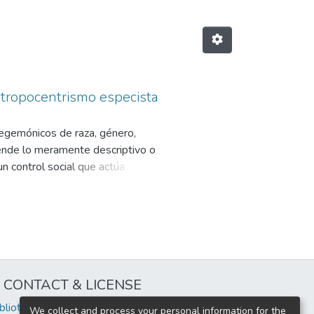
ntropocentrismo especista
hegemónicos de raza, género,
ciende lo meramente descriptivo o
n control social que actúa
do identidades hiperdiscriminadas,
ntropocéntrico, especista y no
humanidad universalizada,
ra a animales y tierras, así como a
tal dicotomía diferenciadora
n sobre “otros” subalternizados,
CONTACT & LICENSE
ocado en clave de identidad tanto
ello se evitaría toda forma de
iblioteca@uflouniversidad.edu.ar
We collect and process your personal information for the