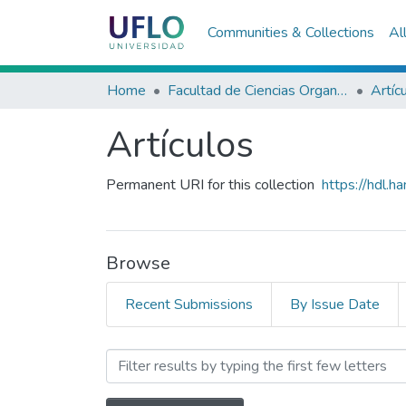
Communities & Collections
Al
Home
Facultad de Ciencias Organizacionales y de la Empresa
Artíc
Artículos
Permanent URI for this collection
https://hdl.
Browse
Recent Submissions
By Issue Date
Browsing Artículos by Su