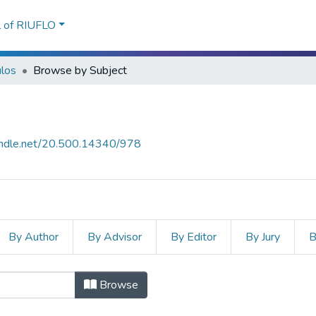
l of RIUFLO
ulos
Browse by Subject
handle.net/20.500.14340/978
By Author
By Advisor
By Editor
By Jury
B
bject "IDENTIDAD"
Browse