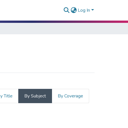
Log In
y Title
By Subject
By Coverage