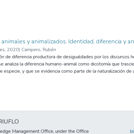
animales y animalizados. Identidad, diferencia y a
res
,
2020
)
Campero, Rubén
n de diferencia productora de desigualdades por los discursos 
, se analiza la diferencia humano-animal como dicotomía que tras
e especie, y que se evidencia como parte de la naturalización de u
tos biopolíticos de jerarquización de formas de vida, construyen
 interdependientes, con el fin de asentar un orden colonialista, a
spositivo ponderaría vidas sintientes sólo en clave de un tipo de 
eología racional expropiadora que desacraliza y despoja de metáfo
lizados” por expulsión de las categorías trascendentes. A su vez 
á ser sostenida a través de mecanismos proyectivos de expulsió
RIUFLO
que no integra el ideal de ese antropocentrismo, permanezca col
“animalizados” por medio de la discriminación y la crueldad. Con 
edge Management Office, under the Office
b