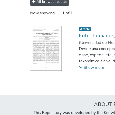
All browse results
Now showing
1 - 1 of 1
Article
Entre humanos, 
(
Universidad de Flo
Desde una concepció
clase, especie, etc.
taxonómico a nivel d
mediante procedimien
Show more
subalternizadas y no
ecosistémico. Tal di
naturalizando una id
otros sapiens “anima
humano-animal deber
ABOUT 
de forma tal que lo 
en animales como en 
This Repository was developed by the Knowl