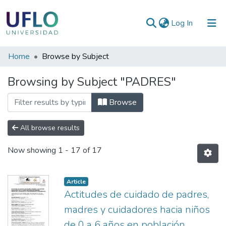
(current)
Log In
Communities
Home
Browse by Subject
&
Browsing by Subject "PADRES"
Collections
All of RIUFLO
Browse
All browse results
Now showing
1 - 17 of 17
Article
Actitudes de cuidado de padres,
madres y cuidadores hacia niños
de 0 a 6 años en población