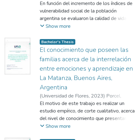
Kerman, Bernardo
En función del incremento de los índices de
;
Grossi, Sandra Maricel
;
Bermudez, Juan Cruz
vulnerabilidad social de la población
;
Kobylanski, Rocío
Clara
argentina se evaluaron la calidad de vida y la
;
Mortara, Gabriel Nicolás
resiliencia de la población. Objetivo:
Show more
Ponderar la calidad de vida y la resiliencia
de los padres / cuidadores de niños que
Bachelor's Thesis
concurren a los Centros de Desarrollo
El conocimiento que poseen las
Infantildel Ministerio de Desarrollo Social
familias acerca de la interrelación
(CeDIS) de la Ciudad de Buenos Aires, en
entre emociones y aprendizaje en
relación con población argentina general.
La Matanza, Buenos Aires,
Muestra: no probabilística, intencional, 650
sujetos adultos partícipes de los CeDIS.
Argentina
Resultados: La calidad de vida, la salud, la
(
Universidad de Flores
,
2023
)
Porcel,
seguridad a futuro y la satisfacción con la
Natalia Leticia
El motivo de este trabajo es realizar un
;
Pérez Varela, María Cecilia
comunidad poseen una mayor influencia
estudio empírico, de corte cualitativo, acerca
para los participantes de los CeDIS en
del nivel de conocimiento que presentan los
comparación con la población argentina
padres, de niños y niñas de nivel primario, en
Show more
general y los niveles de resiliencia
cuanto a la interrelación entre las emociones
aumentan proporcionalmente con la calidad