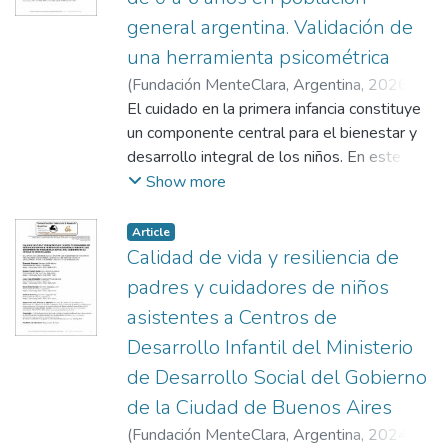
general argentina. Validación de
una herramienta psicométrica
(
Fundación MenteClara, Argentina
,
2026
)
Kerman, Bernardo
El cuidado en la primera infancia constituye
;
Mortara, Gabriel Nicolás
;
Gaggino, Melisa
un componente central para el bienestar y
;
Kobylanski, Rocío Clara
;
Menéndez Maissonave, Camila
desarrollo integral de los niños. En este
;
Guerrieri,
Florencia Victoria
estudio se presenta la construcción y
;
König, Lara María Itatí
Show more
validación de un instrumento destinado a
evaluar actitudes de cuidado en madres,
Article
padres y cuidadores de niños pequeños de
Calidad de vida y resiliencia de
población general en Argentina.
padres y cuidadores de niños
asistentes a Centros de
Desarrollo Infantil del Ministerio
de Desarrollo Social del Gobierno
de la Ciudad de Buenos Aires
(
Fundación MenteClara, Argentina
,
2024
)