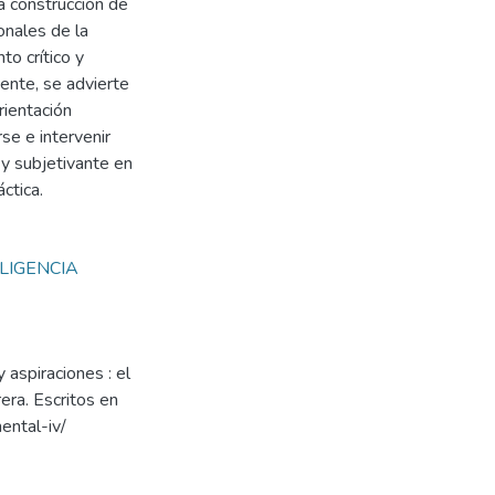
a construcción de
onales de la
o crítico y
ente, se advierte
rientación
rse e intervenir
y subjetivante en
ctica.
LIGENCIA
 aspiraciones : el
rera. Escritos en
ental-iv/