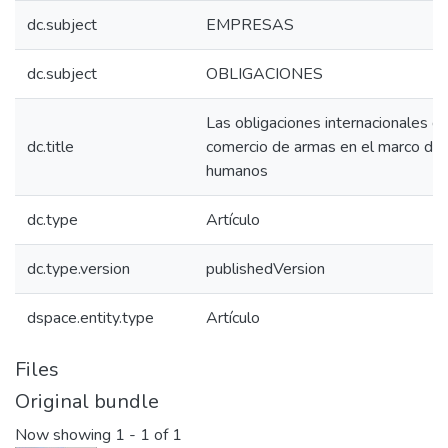
dc.subject
EMPRESAS
dc.subject
OBLIGACIONES
Las obligaciones internacionales d
dc.title
comercio de armas en el marco del
humanos
dc.type
Artículo
dc.type.version
publishedVersion
dspace.entity.type
Artículo
Files
Original bundle
Now showing
1 - 1 of 1