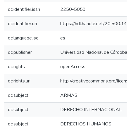
dc.identifier.issn
2250-5059
dc.identifier.uri
https://hdl.handle.net/20.500.1
dc.language.iso
es
dc.publisher
Universidad Nacional de Córdoba, 
dc.rights
openAccess
dc.rights.uri
http://creativecommons.org/licens
dc.subject
ARMAS
dc.subject
DERECHO INTERNACIONAL
dc.subject
DERECHOS HUMANOS