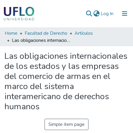
(current)
Log In
Communities
Home
Facultad de Derecho
Artículos
&
Las obligaciones internacionales de los estados y las empresas del comercio de armas en el marco del sistema interamericano de derechos humanos
Collections
Las obligaciones internacionales
All of RIUFLO
de los estados y las empresas
del comercio de armas en el
Statistics
marco del sistema
interamericano de derechos
humanos
Simple item page