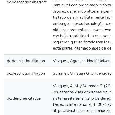
dc.description.abstract
para el crimen organizado, reforzan
drogas, generando altos márgenes 
tratado de armas lícitamente fabri
embargo, nuevas tecnologías como
plásticas presentan nuevos desafío
con baja trazabilidad, lo que podrí
requieren que se fortalezcan las ga
estándares internacionales de der
dc.description.filiation
Vázquez, Agustina Noelí. Universid
dc.description.filiation
Sommer, Christian G. Universidad N
Vázquez, A. N. y Sommer, C. (2024)
los estados y las empresas del co
dc.identifier.citation
sistema interamericano de derech
Derecho Internacional, 1, 88-127.
https://revistas.unc.edu.ar/index.