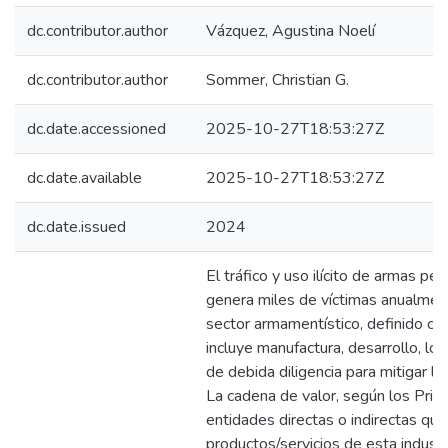
dc.contributor.author
Vázquez, Agustina Noelí
dc.contributor.author
Sommer, Christian G.
dc.date.accessioned
2025-10-27T18:53:27Z
dc.date.available
2025-10-27T18:53:27Z
dc.date.issued
2024
El tráfico y uso ilícito de armas p
genera miles de víctimas anualment
sector armamentístico, definido co
incluye manufactura, desarrollo, logí
de debida diligencia para mitigar l
La cadena de valor, según los Pri
entidades directas o indirectas que
productos/servicios de esta industr