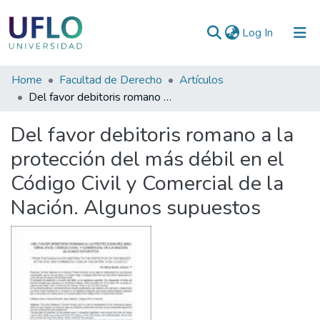
(current)
Log In
Communities
Home
Facultad de Derecho
Artículos
&
Del favor debitoris romano a la protección del más débil en el Código Civil y Comercial de la Nación. Algunos supuestos
Collections
Del favor debitoris romano a la
All of RIUFLO
protección del más débil en el
Código Civil y Comercial de la
Statistics
Nación. Algunos supuestos