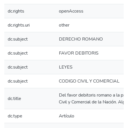
dc.rights
openAccess
dc.rights.uri
other
dc.subject
DERECHO ROMANO
dc.subject
FAVOR DEBITORIS
dc.subject
LEYES
dc.subject
CODIGO CIVIL Y COMERCIAL
Del favor debitoris romano a la pro
dc.title
Civil y Comercial de la Nación. Al
dc.type
Artículo