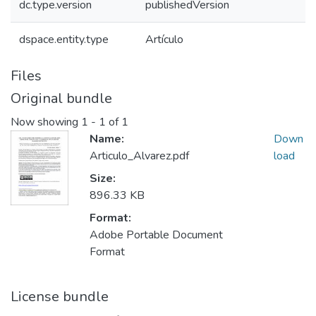
dc.type.version
publishedVersion
dspace.entity.type
Artículo
Files
Original bundle
Now showing
1 - 1 of 1
Name:
Down
Articulo_Alvarez.pdf
load
Size:
896.33 KB
Format:
Adobe Portable Document
Format
License bundle