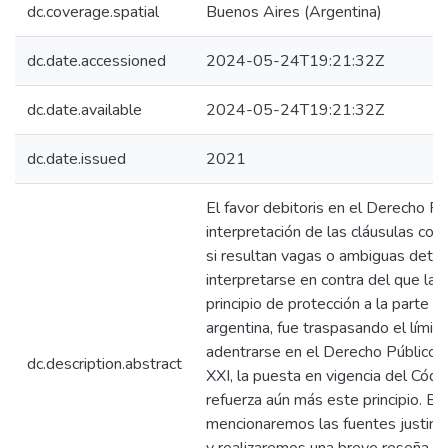
dc.coverage.spatial
Buenos Aires (Argentina)
dc.date.accessioned
2024-05-24T19:21:32Z
dc.date.available
2024-05-24T19:21:32Z
dc.date.issued
2021
El favor debitoris en el Derecho P
interpretación de las cláusulas con
si resultan vagas o ambiguas dete
interpretarse en contra del que las
principio de protección a la parte má
argentina, fue traspasando el lími
adentrarse en el Derecho Público a 
dc.description.abstract
XXI, la puesta en vigencia del Códig
refuerza aún más este principio. En
mencionaremos las fuentes justinia