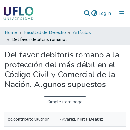
(current)
Log In
Communities
Home
Facultad de Derecho
Artículos
&
Del favor debitoris romano a la protección del más débil en el Código Civil y Comercial de la Nación. Algunos supuestos
Collections
Del favor debitoris romano a la
All of RIUFLO
protección del más débil en el
Código Civil y Comercial de la
Statistics
Nación. Algunos supuestos
Simple item page
dc.contributor.author
Alvarez, Mirta Beatriz