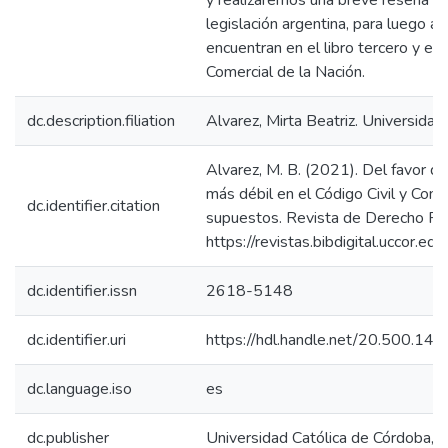
y realizaremos una breve reseña his
legislación argentina, para luego a
encuentran en el libro tercero y en 
Comercial de la Nación.
dc.description.filiation
Alvarez, Mirta Beatriz. Universidad
Alvarez, M. B. (2021). Del favor de
más débil en el Código Civil y Come
dc.identifier.citation
supuestos. Revista de Derecho Ro
https://revistas.bibdigital.uccor.ed
dc.identifier.issn
2618-5148
dc.identifier.uri
https://hdl.handle.net/20.500.1
dc.language.iso
es
dc.publisher
Universidad Católica de Córdoba, 