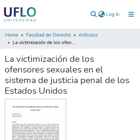
(current)
Log In
Communities
Home
Facultad de Derecho
Artículos
&
La victimización de los ofensores sexuales en el sistema de justicia penal de los Estados Unidos
Collections
La victimización de los
All of RIUFLO
ofensores sexuales en el
sistema de justicia penal de los
Statistics
Estados Unidos