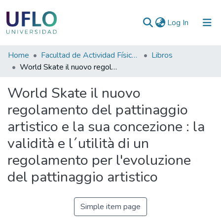
(current)
Log In
Communities
Home
Facultad de Actividad Física y Deporte
Libros
&
World Skate il nuovo regolamento del pattinaggio artistico e la sua concezione : la validità e l´utilità di un regolamento per l'evoluzione del pattinaggio artistico
Collections
World Skate il nuovo
All of RIUFLO
regolamento del pattinaggio
artistico e la sua concezione : la
Statistics
validità e l´utilità di un
regolamento per l'evoluzione
del pattinaggio artistico
Simple item page