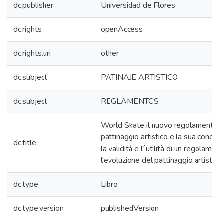
dc.publisher
Universidad de Flores
dc.rights
openAccess
dc.rights.uri
other
dc.subject
PATINAJE ARTISTICO
dc.subject
REGLAMENTOS
World Skate il nuovo regolamento
pattinaggio artistico e la sua concez
dc.title
la validità e l´utilità di un regolame
l'evoluzione del pattinaggio artistic
dc.type
Libro
dc.type.version
publishedVersion