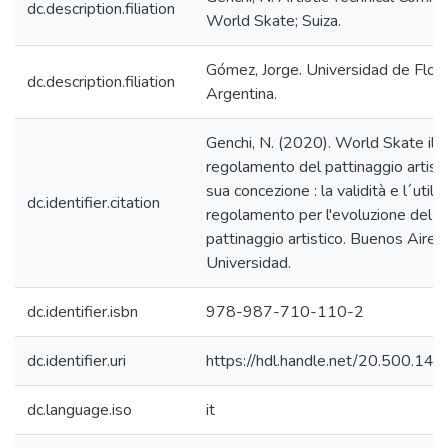
dc.description.filiation
World Skate; Suiza.
Gómez, Jorge. Universidad de Flore
dc.description.filiation
Argentina.
Genchi, N. (2020). World Skate il 
regolamento del pattinaggio artisti
sua concezione : la validità e l´utilit
dc.identifier.citation
regolamento per l'evoluzione del
pattinaggio artistico. Buenos Aire
Universidad.
dc.identifier.isbn
978-987-710-110-2
dc.identifier.uri
https://hdl.handle.net/20.500.14
dc.language.iso
it