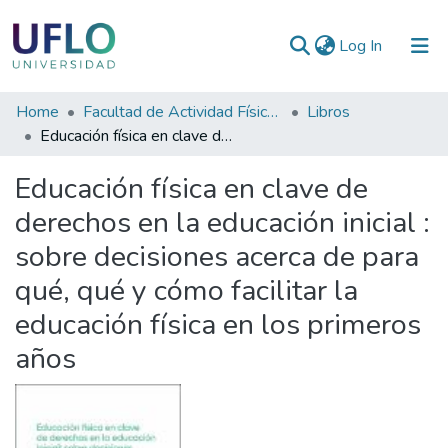
(current)
Log In
Communities
Home
Facultad de Actividad Física y Deporte
Libros
&
Educación física en clave de derechos en la educación inicial : sobre decisiones acerca de para qué, qué y cómo facilitar la educación física en los primeros años
Collections
Educación física en clave de
All of RIUFLO
derechos en la educación inicial :
sobre decisiones acerca de para
Statistics
qué, qué y cómo facilitar la
educación física en los primeros
años