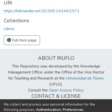
URI
https://hdl.handle.net/20.500.14340/2571
Collections
Libros
Full item page
ABOUT RIUFLO
This Repository was developed by the Knowledge
Management Office, under the Office of the Vice Rector
for Teaching and Research at the
Universidad de Flores
(UFLO).
Consult the
Open Access Policy
.
CONTACT & LICENSE
biblioteca@uflouniversidad.edu.ar
We collect and process your personal information for the
following purposes:
Authentication, Preferences,
Creative Commons License
BY-NC-ND 4.0