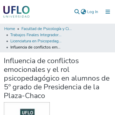
(current)
Log In
Communities
Home
Facultad de Psicología y Ciencias Sociales
&
Trabajos Finales Integradores (TFI) de Grado
Collections
Licenciatura en Psicopedagogía
Influencia de conflictos emocionales y el rol psicopedagógico en alumnos de 5º grado de Presidencia de la Plaza-Chaco
All of RIUFLO
Influencia de conflictos
Statistics
emocionales y el rol
psicopedagógico en alumnos de
5º grado de Presidencia de la
Plaza-Chaco