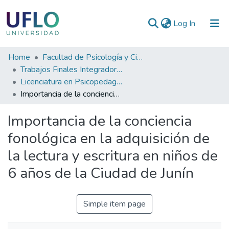
(current)
Log In
Communities
Home
Facultad de Psicología y Ciencias Sociales
&
Trabajos Finales Integradores (TFI) de Grado
Collections
Licenciatura en Psicopedagogía
Importancia de la conciencia fonológica en la adquisición de la lectura y escritura en niños de 6 años de la Ciudad de Junín
All of RIUFLO
Importancia de la conciencia
Statistics
fonológica en la adquisición de
la lectura y escritura en niños de
6 años de la Ciudad de Junín
Simple item page