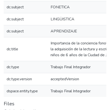
dc.subject
FONETICA
dc.subject
LINGÜISTICA
dc.subject
APRENDIZAJE
Importancia de la conciencia fonoló
dc.title
la adquisición de la lectura y escrit
niños de 6 años de la Ciudad de Ju
dc.type
Trabajo Final Integrador
dc.type.version
acceptedVersion
dspace.entity.type
Trabajo Final Integrador
Files