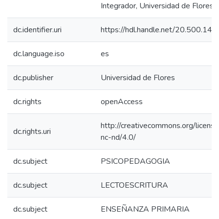
Integrador, Universidad de Flores].
dc.identifier.uri
https://hdl.handle.net/20.500.14
dc.language.iso
es
dc.publisher
Universidad de Flores
dc.rights
openAccess
http://creativecommons.org/licens
dc.rights.uri
nc-nd/4.0/
dc.subject
PSICOPEDAGOGIA
dc.subject
LECTOESCRITURA
dc.subject
ENSEÑANZA PRIMARIA