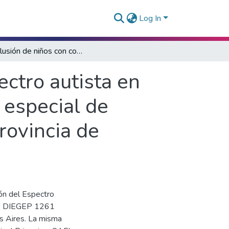
Log In
La inclusión de niños con condición del espectro autista en nivel inicial en una institución de educación especial de gestión privada en la ciudad de Olavarría, Provincia de Buenos Aires
ectro autista en
n especial de
rovincia de
ión del Espectro
M - DIEGEP 1261
os Aires. La misma