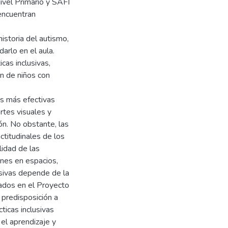
Nivel Primario y SAFI
encuentran
historia del autismo,
arlo en el aula.
cas inclusivas,
ón de niños con
as más efectivas
rtes visuales y
ón. No obstante, las
actitudinales de los
lidad de las
ones en espacios,
usivas depende de la
rados en el Proyecto
 predisposición a
ticas inclusivas
el aprendizaje y