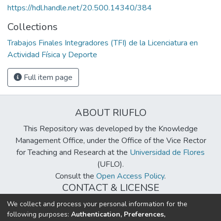
https://hdl.handle.net/20.500.14340/384
Collections
Trabajos Finales Integradores (TFI) de la Licenciatura en
Actividad Física y Deporte
Full item page
ABOUT RIUFLO
This Repository was developed by the Knowledge
Management Office, under the Office of the Vice Rector
for Teaching and Research at the
Universidad de Flores
(UFLO).
Consult the
Open Access Policy
.
CONTACT & LICENSE
biblioteca@uflouniversidad.edu.ar
We collect and process your personal information for the
following purposes:
Authentication, Preferences,
Creative Commons License
BY-NC-ND 4.0