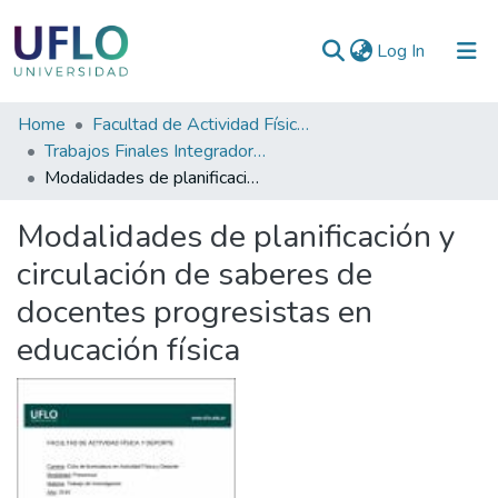
(current)
Log In
Communities
Home
Facultad de Actividad Física y Deporte
&
Trabajos Finales Integradores (TFI) de la Licenciatura en Actividad Física y Deporte
Collections
Modalidades de planificación y circulación de saberes de docentes progresistas en educación física
All of RIUFLO
Modalidades de planificación y
circulación de saberes de
Statistics
docentes progresistas en
educación física