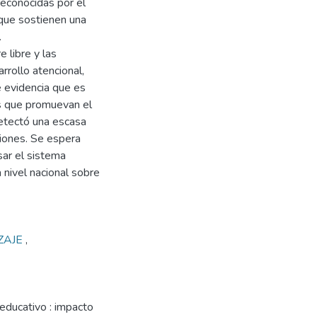
reconocidas por el
 que sostienen una
.
 libre y las
rrollo atencional,
e evidencia que es
s que promuevan el
detectó una escasa
ciones. Se espera
sar el sistema
 nivel nacional sobre
ZAJE
,
educativo : impacto