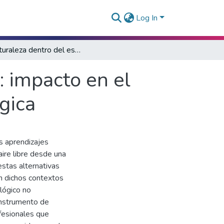
Log In
La naturaleza dentro del espacio educativo : impacto en el aprendizaje desde una mirada psicopedagógica
: impacto en el
gica
s aprendizajes
ire libre desde una
estas alternativas
en dichos contextos
lógico no
instrumento de
fesionales que