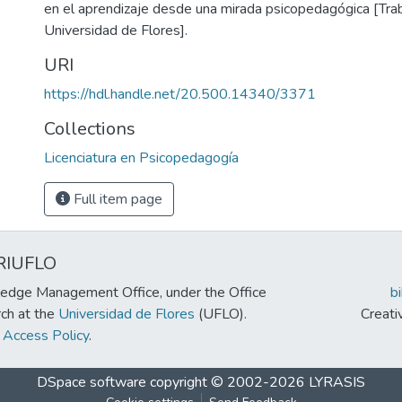
en el aprendizaje desde una mirada psicopedagógica [Traba
Universidad de Flores].
URI
https://hdl.handle.net/20.500.14340/3371
Collections
Licenciatura en Psicopedagogía
Full item page
RIUFLO
edge Management Office, under the Office
b
rch at the
Universidad de Flores
(UFLO).
Creat
Access Policy
.
DSpace software
copyright © 2002-2026
LYRASIS