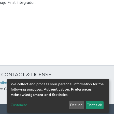
jo Final Integrador,
CONTACT & LICENSE
iblioteca@uflouniversidad.edu.ar
We collect and process your personal information for the
ive Commons License
BY-NC-ND 4.0
following purposes:
Authentication, Preferences,
Acknowledgement and Statistics
.
Customize
Decline
That's ok