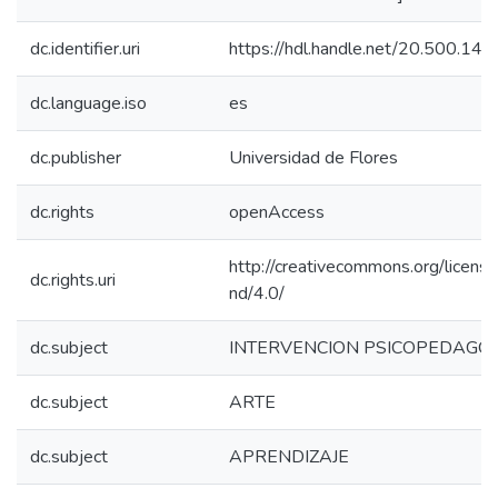
dc.identifier.uri
https://hdl.handle.net/20.500.1
dc.language.iso
es
dc.publisher
Universidad de Flores
dc.rights
openAccess
http://creativecommons.org/licens
dc.rights.uri
nd/4.0/
dc.subject
INTERVENCION PSICOPEDAGO
dc.subject
ARTE
dc.subject
APRENDIZAJE