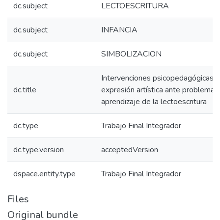
dc.subject
LECTOESCRITURA
dc.subject
INFANCIA
dc.subject
SIMBOLIZACION
Intervenciones psicopedagógicas y
dc.title
expresión artística ante problemas
aprendizaje de la lectoescritura
dc.type
Trabajo Final Integrador
dc.type.version
acceptedVersion
dspace.entity.type
Trabajo Final Integrador
Files
Original bundle