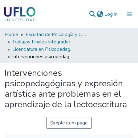
(current)
Log In
Communities
Home
Facultad de Psicología y Ciencias Sociales
&
Trabajos Finales Integradores (TFI) de Grado
Collections
Licenciatura en Psicopedagogía
Intervenciones psicopedagógicas y expresión artística ante problemas en el aprendizaje de la lectoescritura
All of RIUFLO
Intervenciones
Statistics
psicopedagógicas y expresión
artística ante problemas en el
aprendizaje de la lectoescritura
Simple item page