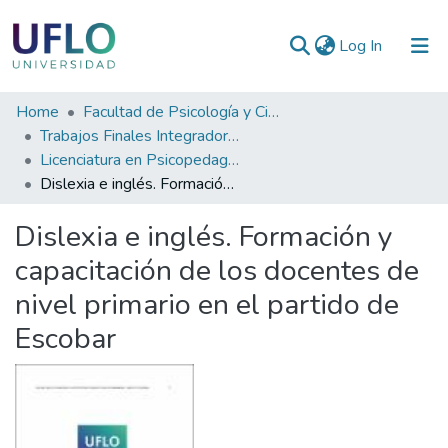
(current)
Log In
Communities
Home
Facultad de Psicología y Ciencias Sociales
&
Trabajos Finales Integradores (TFI) de Grado
Collections
Licenciatura en Psicopedagogía
Dislexia e inglés. Formación y capacitación de los docentes de nivel primario en el partido de Escobar
All of RIUFLO
Dislexia e inglés. Formación y
Statistics
capacitación de los docentes de
nivel primario en el partido de
Escobar