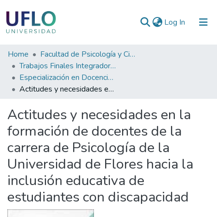
(current)
Log In
Communities
Home
Facultad de Psicología y Ciencias Sociales
&
Trabajos Finales Integradores (TFI) de Especialización
Collections
Especialización en Docencia en Instituciones Universitarias
Actitudes y necesidades en la formación de docentes de la carrera de Psicología de la Universidad de Flores hacia la inclusión educativa de estudiantes con discapacidad
All of RIUFLO
Actitudes y necesidades en la
Statistics
formación de docentes de la
carrera de Psicología de la
Universidad de Flores hacia la
inclusión educativa de
estudiantes con discapacidad