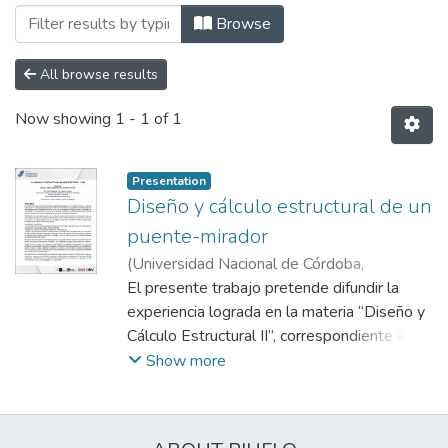
Browsing Facultad de Arquitectura, Dise
Browse
All browse results
Now showing
1 - 1 of 1
Presentation
Diseño y cálculo estructural de un
puente-mirador
(
Universidad Nacional de Córdoba,
Argentina
El presente trabajo pretende difundir la
,
2022
)
Bobeda, Cecilia
;
Cisneros,
Daniel
experiencia lograda en la materia “Diseño y
Cálculo Estructural II”, correspondiente al
tercer año de la carrera de arquitectura de la
Show more
Facultad de Planeamiento Socio Ambiental
(FPSA), en la cual se propone un trabajo
práctico integrador de contenidos. La