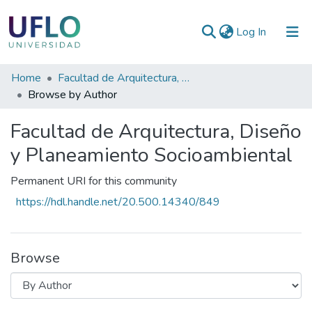
(current)
Log In
Communities
Home
Facultad de Arquitectura, Diseño y Planeamiento Socioambiental
&
Browse by Author
Collections
Facultad de Arquitectura, Diseño
All of RIUFLO
y Planeamiento Socioambiental
Permanent URI for this community
https://hdl.handle.net/20.500.14340/849
Browse