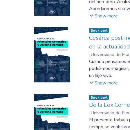
del heredero. Analiz
Abordaremos su evol
Sarsfield y cómo se 
Show more
Book part
Cesárea post mo
en la actualidad
(
Universidad de Flo
Cuando pensamos en c
podríamos imaginar, 
un hijo vivo.
Vista esa realidad 
Show more
jurisconsultos Paulo
Título XVI del Libro 
Book part
cuestión de manera 
De la Lex Cornel
Civil y Comercial arg
(
Universidad de Flo
El presente trabajo 
tiempo se verificaro