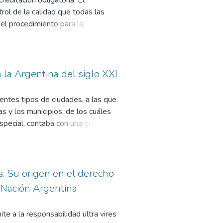
editación obligatoria. El
ol de la calidad que todas las
el procedimiento para la
itación de carreras universitarias,
n ciertas cuestiones que son
no exigencia del título máximo
empo completo y la ausencia de la
la Argentina del siglo XXI
ncluyen aspectos muy positivos,
l cuanto como disciplina
entes tipos de ciudades, a las que
investigación de los estudiantes a
s y los municipios, de los cuáles
a práctica profesional, la cual es
especial, contaba con una gran
las cortes.
r sus propias normas y de
n la que establece la autonomía
ello de diferentes alcances en cada
es. Su origen en el derecho
a Nación Argentina
te a la responsabilidad ultra vires