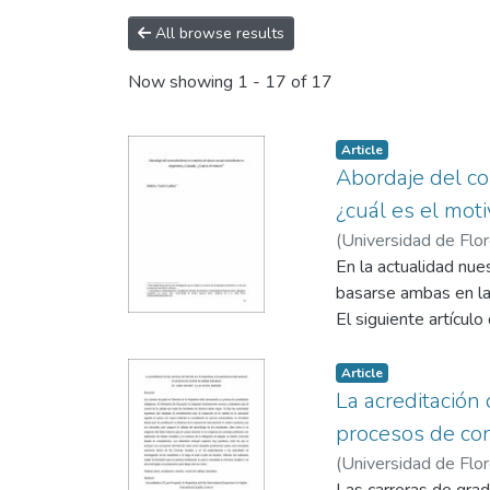
All browse results
Now showing
1 - 17 of 17
Article
Abordaje del co
¿cuál es el mot
(
Universidad de Flo
En la actualidad nue
basarse ambas en la
El siguiente artícul
Article
La acreditación 
procesos de con
(
Universidad de Flo