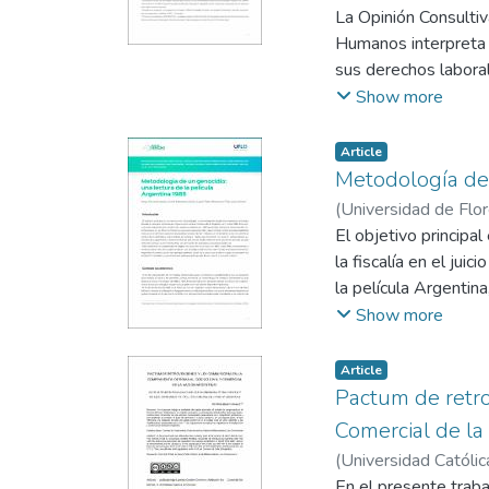
La Opinión Consulti
Humanos interpreta e
sus derechos laboral
positivas que los Es
Show more
¿Podemos rastrear u
encuentra tomando la
Article
Este trabajo se prop
Metodología de 
ínfimo contacto en l
(
Universidad de Flo
análisis que propon
Simoni, Pilar
El objetivo principa
derecho a la igualda
la fiscalía en el jui
empresas promuevan 
la película Argentin
equipo jurídico, quie
Show more
militares pertenecie
existían antecedentes
Article
que deberán trabajar
Pactum de retro
en Argentina durant
Comercial de la
sucedía políticamen
(
Universidad Católic
principal problema qu
En el presente trab