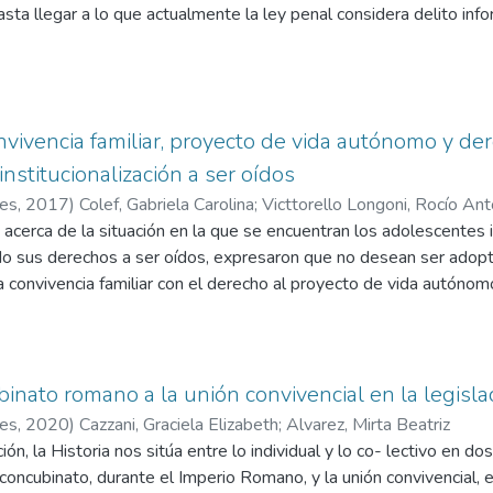
asta llegar a lo que actualmente la ley penal considera delito info
tes. La primera de ellas inicia con la Ley Cornelia de falsis, que 
l tipifica los distintos tipos de falsedad en relación con los tes
siciones posteriores hasta llegar a las codificaciones de la épo
eto material del delito.
nvivencia familiar, proyecto de vida autónomo y d
 analizaremos el tema de los delitos informáticos, incrementado
institucionalización a ser oídos
or la pandemia del Covid-19, obligando a todas las personas del 
idad de manejar los medios informáticos disponibles para trabaj
res
,
2017
)
Colef, Gabriela Carolina
;
Victtorello Longoni, Rocío Ant
as clases a través de Internet, lo que posibilitó la concreción de
a acerca de la situación en la que se encuentran los adolescentes in
uales. En el Código Penal argentino examinaremos las modificaci
do sus derechos a ser oídos, expresaron que no desean ser adop
ulos referidos a la falsificación del documento electrónico, tipifi
 convivencia familiar con el derecho al proyecto de vida autónomo.
informáticos en nuestro territorio. Asimismo, consideraremos qué
ige el consentimiento expreso del pretenso adoptado mayor de d
gital y firma electrónica en el Código Civil y Comercial de la Naci
n ante la falta de consentimiento. Asimismo, de los datos estadí
cidas por el empleo de las tecnologías de la información y la comu
ovincia del Chaco surge que no existen personas inscritas para a
hos
nato romano a la unión convivencial en la legislac
pele a encontrar una solución legal. En tal sentido, sostenemo
res
,
2020
)
Cazzani, Graciela Elizabeth
;
Alvarez, Mirta Beatriz
e en la elaboración de su proyecto de vida y planificación de su
ón, la Historia nos sitúa entre lo individual y lo co- lectivo en d
vacío legal al respecto. Por ello, nuestra propuesta es que se tra
 concubinato, durante el Imperio Romano, y la unión convivencial, 