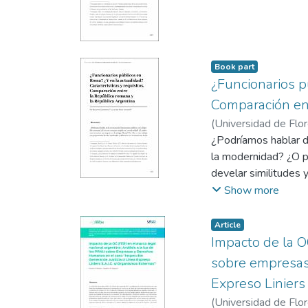
desarrolle un trámit
acusado, prueba y se
La presunción de ino
buena administración 
Book part
buen funcionamiento 
¿Funcionarios pú
internacionales y en 
Comparación ent
La presunción de ino
(
Universidad de Flo
hechos y la ejecució
¿Podríamos hablar de
En virtud del artíc
la modernidad? ¿O p
acusado tiene el der
develar similitudes y
gratuidad y temporal
Show more
Article
Impacto de la O
sobre empresas 
Expreso Liniers 
(
Universidad de Flo