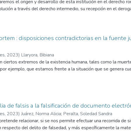
aremos el origen y desarrollo de esta institución en el derecho r
ución a través del derecho intermedio, su recepción en el derog
encuentra legislado actualmente en el Código Civil y Comercial d
rtem : disposiciones contradictorias en la fuente j
res
,
2023
)
Llaryora, Bibiana
iertos extremos de la existencia humana, tales como la muerte y l
por ejemplo, que estamos frente a la situación que se genera cua
desde la óptica del derecho romano, haremos hincapié en dos disp
 y Ulpiano, es decir, D. 50. 16. 132. 1 y D. 50. 16. 141, respecti
50 de la compilación justinianea, cuya rúbrica es “De la significaci
contradictoria, referencia que complementaremos con el tratamien
ia de falsis a la falsificación de documento electró
entino.
res
,
2023
)
Juárez, Norma Alicia
;
Peralta, Soledad Sandra
pretende relacionar, si se nos permite efectuar una recorrida de s
n respecto del delito de falsedad, y más específicamente la mater