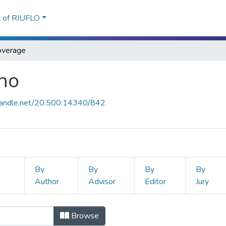
l of RIUFLO
overage
ho
.handle.net/20.500.14340/842
By
By
By
By
Author
Advisor
Editor
Jury
echo by Coverage "Argentina"
Browse