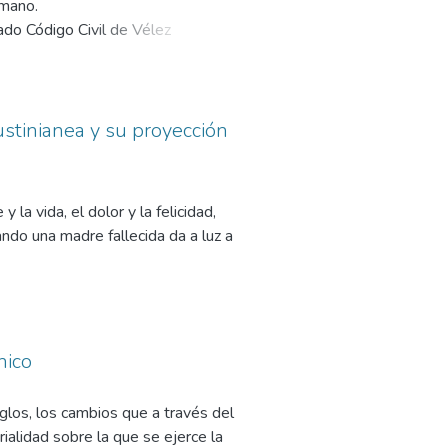
omano.
ado Código Civil de Vélez
e la Nación Argentina.
ustinianea y su proyección
a vida, el dolor y la felicidad,
ndo una madre fallecida da a luz a
osiciones correspondientes a los
vamente, que contenidas en el
ón de las palabras”, formulan la
to del tema a la luz del Código
nico
iglos, los cambios que a través del
ialidad sobre la que se ejerce la