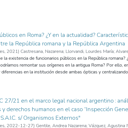
e procesal denominado “juicio”, en el cual se deben cumplir cierta
ntencia).
cencia es reconocida en forma universal como derecho humano y a 
de justicia de manera particular para la justicia penal. Asimismo, 
de la sociedad democrática que lo incluye como pilar en los text
blicos en Roma? ¿Y en la actualidad? Característica
los fallos de las cortes internacionales.
re la República romana y la República Argentina
cencia prohíbe todo acto de coerción que se extienda más allá de
res
,
2021
)
Castresana, Nazarena
;
Llorvandi, Lourdes María
;
Alvare
n de la pena.
 la existencia de funcionarios públicos en la República romana?
ulo 8 del Convención Americana de Derechos Humanos – Pacto de S
odríamos remontar sus orígenes en la antigua Roma? Por ello, 
echo de que mientras una sentencia no lo declare culpable o lo a
 diferencias en la institución desde ambas ópticas y centralizando
idad que ostentarían dichos cargos tanto como los requisitos pa
C 27/21 en el marco legal nacional argentino : anál
y derechos humanos en el caso “Inspección General
S.A.I.C. s/ Organismos Externos"
res
,
2022-12-27
)
Gentile, Andrea Nazarena
;
Vázquez, Agustina 