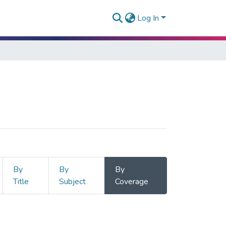
Log In
By
By
By
Title
Subject
Coverage