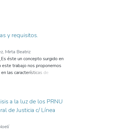
s etapas (acusación, defensa del
la vez es principio básico para la
este principio es clave para el
os constitucionales e
s y requisitos.
 asegurar la investigación de los
z, Mirta Beatriz
 ¿Es éste un concepto surgido en
an José de Costa Rica, el
en este trabajo nos proponemos
bsuelva “se presuma su inocencia”.
 en las características de
ra acceder a los mismos.
isis a la luz de los PRNU
 de Justicia c/ Línea
Noelí