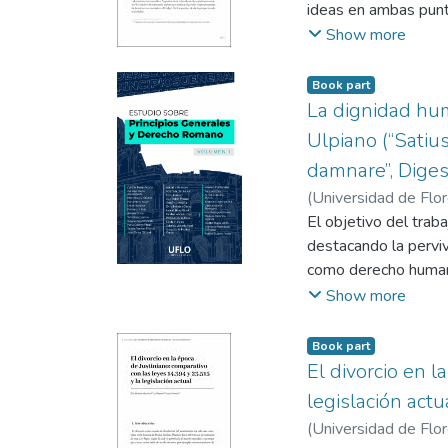
Estado en la impleme
ideas en ambas punt
adecuada, el Ejecuti
personas que crean 
Show more
promover la real auto
antecedente de la un
¿La unión convivenci
Book part
no? El objetivo de l
La dignidad hum
Civil argentino, desd
Ulpiano (“Satiu
damnare”, Diges
(
Universidad de Flo
El objetivo del trab
destacando la perviv
como derecho human
El aforismo “Satius
Show more
condenado alguien p
inocente)285 se proy
Book part
tratados internacion
El divorcio en l
La dignidad humana 
legislación actu
gran relevancia en e
(
Universidad de Flo
proceso” en virtud d