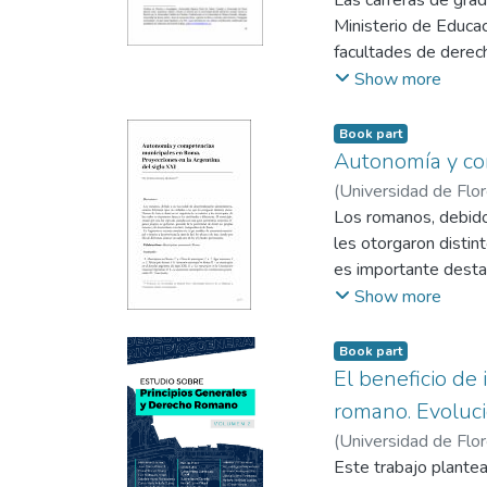
Las carreras de grad
Ministerio de Educa
facultades de derech
evaluación de la cal
Show more
la normativa ideada 
esenciales para aseg
Book part
para el cuerpo docen
Autonomía y com
obligación de adopt
(
Universidad de Flo
entre los que se inc
Los romanos, debido 
autónoma dentro de l
les otorgaron distin
lo largo de todo el 
es importante destac
concebida en términos
autonomía, teniendo 
Show more
desarrollarse con ci
municipal e impone a 
Book part
uno de los 23 estado
El beneficio de 
romano. Evoluci
(
Universidad de Flo
Este trabajo plantea