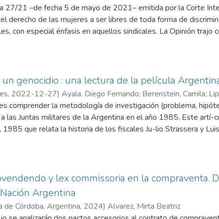
va 27/21 –de fecha 5 de mayo de 2021– emitida por la Corte In
l derecho de las mujeres a ser libres de toda forma de discriminac
es, con especial énfasis en aquellos sindicales. La Opinión trajo
tados deben implementar para consagrar la igualdad de este secto
na misma línea discursiva entre la mentada interpretación de la 
 República Argentina para la mayor participación de las mujeres 
one identificar los principales trazos discursivos homólogos entr
un genocidio : una lectura de la película Argenti
a praxis diaria: la Inspección General de Justicia y la Corte Inte
res
,
2022-12-27
)
Ayala, Diego Fernando
;
Berenstein, Camila
;
Lip
emos realizar se elaborará desde el estudio de “Empresas y Der
l es comprender la metodología de investigación (problema, hipót
d y no discriminación como eje axial de instrumentos normativos y 
cio a las Juntas militares de la Argentina en el año 1985. Este artí-c
y aseguren el respeto de los derechos humanos al llevar a cabo 
a, 1985 que relata la historia de los fiscales Ju-lio Strassera y 
nes han tenido la responsabilidad institucional de llevar a juicio or
ntes a las tres primeras Juntas de la dictadura cívico-militar-e
 ju-diciales de juzgamiento a personal militar por jueces civiles. 
 a contrarreloj, bajo un ambiente de amenazas y presiones políti
vendendo y lex commissoria en la compraventa. De
e el periodo de 1983 hasta 1990, recurriremos a contextualizar 
 Nación Argentina
te, además de lo socioeconómico en Argentina. A continuación, no
a de Córdoba, Argentina
,
2024
)
Alvarez, Mirta Beatriz
e encontraron los fiscales? Y también: ¿a qué hipótesis arribaron p
ajo se analizarán dos pactos accesorios al contrato de comprave