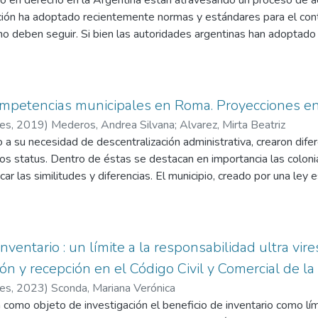
o en derecho en la Argentina están atravesando un proceso de acr
ción ha adoptado recientemente normas y estándares para el contr
o deben seguir. Si bien las autoridades argentinas han adoptado 
idad de la educación seguido en países con mayor tradición en acred
para la acreditación se distancia de la experiencia internacional e
urar la calidad del aprendizaje de los estudiantes, tales como la 
te, la no exigencia de contratar profesores con dedicación de ti
petencias municipales en Roma. Proyecciones en 
ar un diseño curricular basado en competencias. Los estándares i
res
,
2019
)
Mederos, Andrea Silvana
;
Alvarez, Mirta Beatriz
luyen una concepción del derecho tanto como disciplina profesiona
a su necesidad de descentralización administrativa, crearon difer
as ciencias sociales y un rol preponderante a las actividades de 
tos status. Dentro de éstas se destacan en importancia las colonia
plan de estudios. Además, los estándares exigen la formación para l
ar las similitudes y diferencias. El municipio, creado por una ley 
 amplios y no está restringida a la preparación para litigar ante 
órganos propios de gobierno, gozando de la posibilidad de dicta
erta independencia de Roma. En Argentina es nuestra constitució
las provincias la tares de fijar los alcances de ésta, siendo por 
s provinciales.
inventario : un límite a la responsabilidad ultra vir
ón y recepción en el Código Civil y Comercial de l
res
,
2023
)
Sconda, Mariana Verónica
 como objeto de investigación el beneficio de inventario como lími