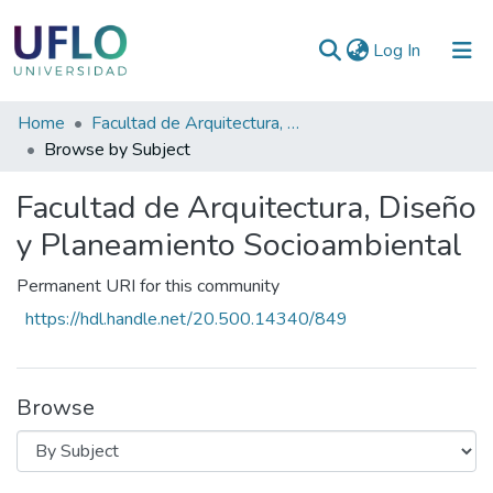
(current)
Log In
Communities
Home
Facultad de Arquitectura, Diseño y Planeamiento Socioambiental
&
Browse by Subject
Collections
Facultad de Arquitectura, Diseño
All of RIUFLO
y Planeamiento Socioambiental
Permanent URI for this community
https://hdl.handle.net/20.500.14340/849
Browse