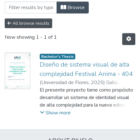
Browsing Facultad de Arquitectura, Dis
Browse
All browse results
Now showing
1 - 1 of 1
Bachelor's Thesis
Diseño de sistema visual de alta
complejidad Festival Anima - 404
(
Universidad de Flores
,
2025
)
Gallo,
Gianella
El presente proyecto tiene como propósito
desarrollar un sistema de identidad visual
de alta complejidad para la nueva edición
del Festival 404, evento internacional de
Show more
arte y tecnología. La edición se organiza
bajo la línea temática El color del sonido,
que propone explorar las correspondencias