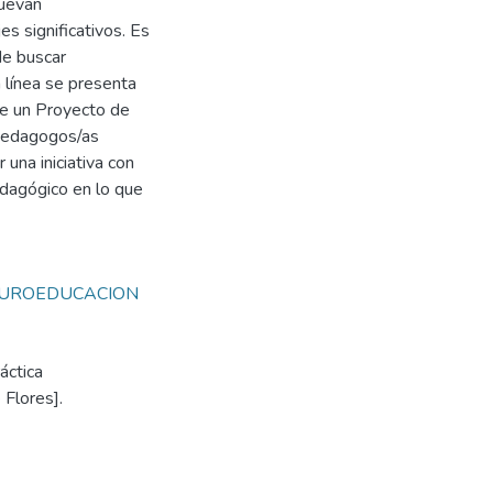
muevan
s significativos. Es
de buscar
a línea se presenta
de un Proyecto de
opedagogos/as
 una iniciativa con
edagógico en lo que
UROEDUCACION
áctica
 Flores].