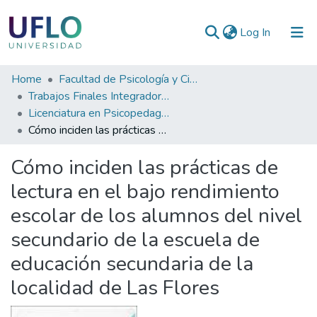
(current)
Log In
Communities
Home
Facultad de Psicología y Ciencias Sociales
&
Trabajos Finales Integradores (TFI) de Grado
Collections
Licenciatura en Psicopedagogía
Cómo inciden las prácticas de lectura en el bajo rendimiento escolar de los alumnos del nivel secundario de la escuela de educación secundaria de la localidad de Las Flores
All of RIUFLO
Cómo inciden las prácticas de
Statistics
lectura en el bajo rendimiento
escolar de los alumnos del nivel
secundario de la escuela de
educación secundaria de la
localidad de Las Flores