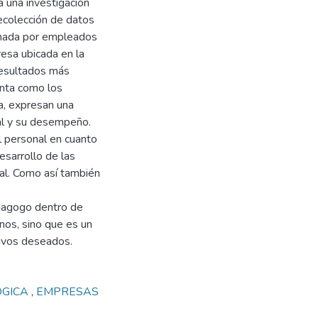
a una investigación
ecolección de datos
ormada por empleados
esa ubicada en la
 resultados más
anta como los
, expresan una
ral y su desempeño.
l personal en cuanto
desarrollo de las
ral. Como así también
dagogo dentro de
nos, sino que es un
tivos deseados.
OGICA
,
EMPRESAS