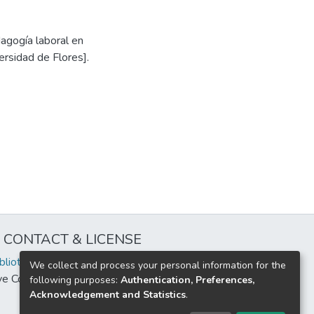
dagogía laboral en
ersidad de Flores].
CONTACT & LICENSE
iblioteca@uflouniversidad.edu.ar
We collect and process your personal information for the
ive Commons License
BY-NC-ND 4.0
following purposes:
Authentication, Preferences,
Acknowledgement and Statistics
.