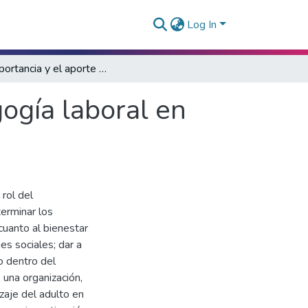
Log In
La importancia y el aporte de la psicopedagogía laboral en organizaciones y empresas
ogía laboral en
 rol del
erminar los
cuanto al bienestar
es sociales; dar a
o dentro del
una organización,
izaje del adulto en