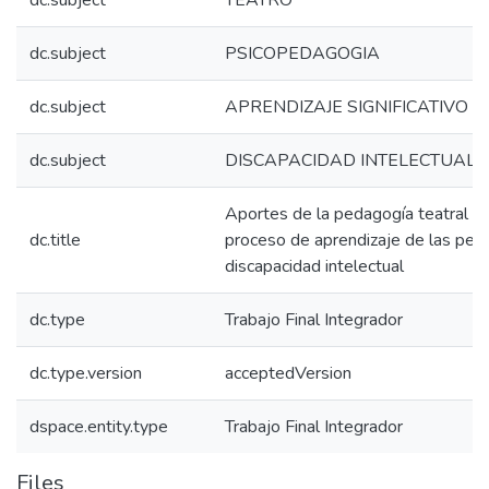
dc.subject
TEATRO
dc.subject
PSICOPEDAGOGIA
dc.subject
APRENDIZAJE SIGNIFICATIVO
dc.subject
DISCAPACIDAD INTELECTUAL
Aportes de la pedagogía teatral en
dc.title
proceso de aprendizaje de las per
discapacidad intelectual
dc.type
Trabajo Final Integrador
dc.type.version
acceptedVersion
dspace.entity.type
Trabajo Final Integrador
Files