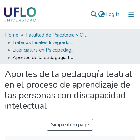
(current)
Log In
Communities
Home
Facultad de Psicología y Ciencias Sociales
&
Trabajos Finales Integradores (TFI) de Grado
Collections
Licenciatura en Psicopedagogía
Aportes de la pedagogía teatral en el proceso de aprendizaje de las personas con discapacidad intelectual
All of RIUFLO
Aportes de la pedagogía teatral
Statistics
en el proceso de aprendizaje de
las personas con discapacidad
intelectual
Simple item page