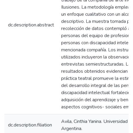
trabajo de la compañía de arte incl
Ilusiones. La metodología emplead
un enfoque cualitativo con un alcan
descriptivo. La muestra tomada par
dc.description.abstract
recolección de datos contempló a 
personas del equipo de profesiona
personas con discapacidad intelect
mencionada compañía. Los instrum
utilizados incluyeron la observación
entrevistas semiestructuradas. Lo
resultados obtenidos evidencian qu
práctica teatral promueve la estimu
del desarrollo integral de las pers
discapacidad intelectual fortalecien
adquisición del aprendizaje y benef
aspectos cognitivos- sociales emo
Avila, Cinthia Yanina. Universidad d
dc.description.filiation
Argentina.