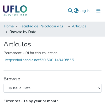
(current)
Log In
Communities
Home
Facultad de Psicología y Ciencias Sociales
Artículos
&
Browse by Date
Collections
Artículos
All of RIUFLO
Permanent URI for this collection
https://hdl.handle.net/20.500.14340/835
Browse
Browsing Artículos by Issue Date
Filter results by year or month