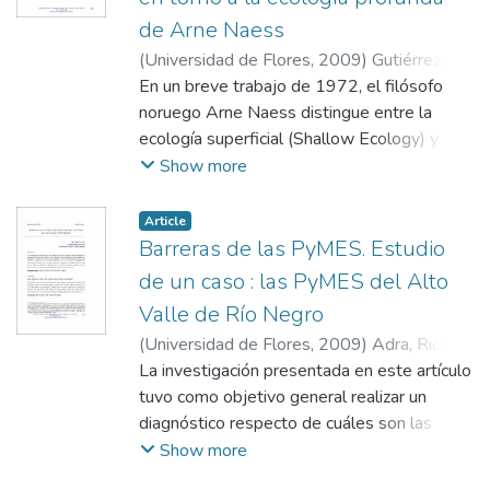
Se hipotetizó que la estructura del
de Arne Naess
dominante sería similar en todas las
muestras, mientras se esperaban
(
Universidad de Flores
,
2009
)
Gutiérrez,
diferencias significativas en la relativa
Daniel Eduardo
En un breve trabajo de 1972, el filósofo
importancia de ciertos valores. Basados en
noruego Arne Naess distingue entre la
datos obtenidos de muestras brasileñas
ecología superficial (Shallow Ecology) y la
(n=148), canadienses (n=199), israelís
Ecología Profunda (Deep Ecology) al
Show more
(n=452) y palestinas (n= 597), las hipótesis
observar las actitudes políticas y las
fueron examinadas y respaldadas.
actividades del movimiento ambientalista o
Article
ecologista. La hipótesis central de esta
Barreras de las PyMES. Estudio
tesina es que si se reconoce que algunas
de un caso : las PyMES del Alto
críticas hechas a ciertos aspectos
Valle de Río Negro
axiológicos y normativos de la propuesta
(
Universidad de Flores
,
2009
)
Adra, Ricardo
naessiana representan objeciones
D.
La investigación presentada en este artículo
atendibles, entonces también se puede
tuvo como objetivo general realizar un
reconocer elementos normativos y
diagnóstico respecto de cuáles son las
valorativos vinculados a la intuición moral
barreras más significativas que enfrentan las
Show more
del agente (por ejemplo actitudes, carácter,
PyMES en su génesis y en su desarrollo
visiones) que otorgan a esta posición una