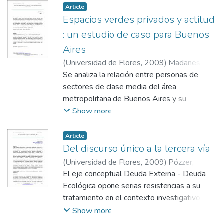
posterior, con el fin de encontrar propuestas
perspectiva más integral, en su calidad de
Article
de acciones para minimizarlas. Los datos
Espacios verdes privados y actitud
postura ética.
relevados, obtenidos de empresas del Alto
: un estudio de caso para Buenos
Valle de Río Negro corroboran la hipótesis
Aires
inicial de que las barreras obedecen más a
(
Universidad de Flores
,
2009
)
Madanes,
factores internos actitudinales y
Nora
Se analiza la relación entre personas de
;
Faggi, Ana
aptitudinales, que a factores externos.
sectores de clase media del área
metropolitana de Buenos Aires y su
vegetación doméstica. Para ello se
Show more
realizaron 240 encuestas que contenían 12
variables, las cuales fueron analizadas
Article
estadísticamente mediante tests de X2 y
Del discurso único a la tercera vía
de homogeneidad. Los resultados indican
(
Universidad de Flores
,
2009
)
Pózzer,
que varias variables seleccionadas se
Graciela
El eje conceptual Deuda Externa - Deuda
;
Lageyre, Leticia
relaciona con una actitud positiva femenina
Ecológica opone serias resistencias a su
hacia las plantas y una menor, en personas
tratamiento en el contexto investigativo. El
de la tercer edad. El nivel socio-económico
mecanismo de inclusión de estos
Show more
influye en una mayor riqueza de plantas.
contenidos parece ser la transversalidad,