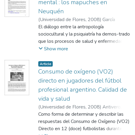
mental : los mapuches en
movilice dicha respuesta.
Neuquén
(
Universidad de Flores
,
2008
)
García
Vázquez, Cristina
El diálogo entre la antropología
;
Saal, Aaron
sociocultural y la psiquiatría ha demos-trado
que los procesos de salud y enfermedad
mental dependen del contexto sociocultural
Show more
en el que se desarrollan. Desde la
psiquiatría hubo diversos autores que
Article
insistieron en remarcar la importancia de la
Consumo de oxígeno (VO2)
transcultu-ralidad, reconociendo los aportes
directo en jugadores del fútbol
de las ciencias antropológicas y socioló-
profesional argentino. Calidad de
gicas. En esta búsqueda, este trabajo
vida y salud
pretende comprender y describir los
procesos etiológicos y terapéuticos que
(
Universidad de Flores
,
2008
)
Antivero,
sustenta la población mapuche en torno a
Enrique
Como forma de determinar y describir las
;
Vargas, Ciro Javier
los conceptos de salud y enfermedad
respuestas del Consumo de Oxígeno (VO2)
mental. Para ello recurrimos a diferentes
Directo en 12 (doce) futbolistas durante la