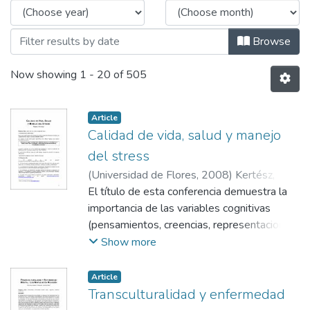
Browse
Now showing
1 - 20 of 505
Article
Calidad de vida, salud y manejo
del stress
(
Universidad de Flores
,
2008
)
Kertész,
Roberto
El título de esta conferencia demuestra la
importancia de las variables cognitivas
(pensamientos, creencias, representaciones
internas), en la generación del stress.
Show more
Se entiende que cuando nos referimos a
estímulos (stressores) psicológicos o
Article
psicosociales, la exigencia debe ser
Transculturalidad y enfermedad
significativa para el individuo para que éste