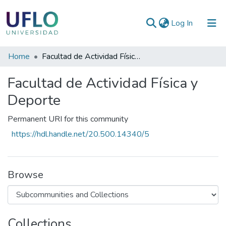
(current)
Log In
Communities
Home
Facultad de Actividad Física y Deporte
&
Facultad de Actividad Física y
Collections
Deporte
All of RIUFLO
Permanent URI for this community
Statistics
https://hdl.handle.net/20.500.14340/5
Browse
Collections