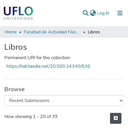
(current)
Log In
Communities
Home
Facultad de Actividad Física y Deporte
Libros
&
Libros
Collections
All of RIUFLO
Permanent URI for this collection
https://hdl.handle.net/20.500.14340/836
Statistics
Browse
Recent Submissions
Now showing
1 - 20 of 39