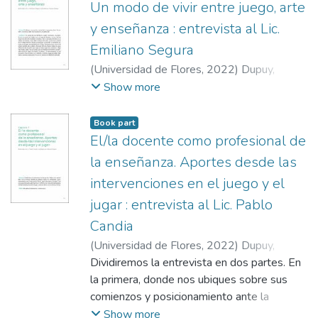
Un modo de vivir entre juego, arte
y enseñanza : entrevista al Lic.
Emiliano Segura
(
Universidad de Flores
,
2022
)
Dupuy,
Manuel
;
Segura, Emiliano
;
Gómez Smyth,
Show more
Leonardo
;
Dupuy, Manuel
Book part
El/la docente como profesional de
la enseñanza. Aportes desde las
intervenciones en el juego y el
jugar : entrevista al Lic. Pablo
Candia
(
Universidad de Flores
,
2022
)
Dupuy,
Manuel
Dividiremos la entrevista en dos partes. En
;
Candia, Pablo
;
Gómez Smyth,
Leonardo
la primera, donde nos ubiques sobre sus
;
Dupuy, Manuel
comienzos y posicionamiento ante la
educación física y, particularmente, el juego.
Show more