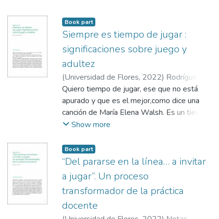
Y, en una segunda parte, adentrarnos en tu
forma de intervenir pedagógicamente
Book part
cuando propones el jugar y esto se inicia
Siempre es tiempo de jugar :
con los chicos y chicas.
significaciones sobre juego y
adultez
(
Universidad de Flores
,
2022
)
Rodríguez,
Cecilia Andrea
Quiero tiempo de jugar, ese que no está
;
Dupuy, Manuel
;
Gómez
Smyth, Leonardo
apurado y que es el mejor,como dice una
canción de María Elena Walsh. Es un tiempo
y un momento que le está haciendo falta al
Show more
adulto mayor un jugar que no necesita una
razón para hacerlo, solo el simple motivo de
Book part
ser divertido. Cada vez se presentan más
“Del pararse en la línea… a invitar
obstáculos, a medida que pasan los años,
a jugar”. Un proceso
para jugar con otros, experimentar ese
transformador de la práctica
momento de encuentro, de risas
docente
compartidas, como tantas otras emociones
que puede despertar el jugar, y que son tan