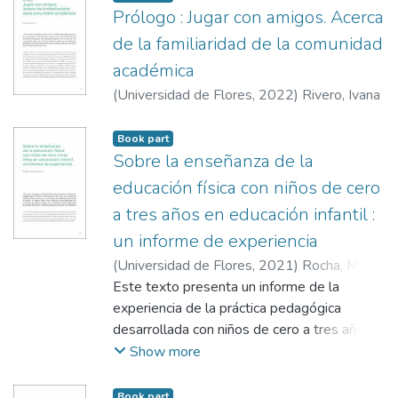
acceso a jugar en la niñez y adolescencia.
Prólogo : Jugar con amigos. Acerca
categorías de análisis que tienen como
creada a sabiendas de su irrealidad, dan
Asimismo, buscaremos revisar las
propósito poner en tensión la constitución
cuenta del modo en que cada uno y/o el
de la familiaridad de la comunidad
posiciones conceptuales desde donde
del juego en términos genealógicos. La
grupo deciden jugar.
académica
parten las propuestas. Como cierre,
primera, denominada la naturalización del
buscaremos generar algunas orientaciones
(
Universidad de Flores
,
2022
)
Rivero, Ivana
juego; la segunda, la mediación del juego; y
propositivas acerca de cómo pensar la
por último, y en consecuencia de las dos
diagramación de espacios, lugares, tiempos,
Book part
anteriores, la garantización del juego.
funciones e invitaciones para encontrarse a
Sobre la enseñanza de la
jugar como derecho de los/as adolescentes
educación física con niños de cero
y niños/as.
a tres años en educación infantil :
un informe de experiencia
(
Universidad de Flores
,
2021
)
Rocha, María
Celeste
Este texto presenta un informe de la
experiencia de la práctica pedagógica
desarrollada con niños de cero a tres años
en las clases de educación física en
Show more
educación infantil de la Escuela Pública
Municipal de Victoria, en Espíritu Santo,
Book part