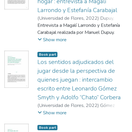
normas. Del mismo modo, expondremos los
hogar : entrevista a Magalí
clases de Educación Física escolar, cerrando
criterios de justicia que están en la base de
Larrondo y Estefanía Carabajal
el apartado con una descripción sobre las
la intervención cuando se decide aplicar o
visiones que han legitimado la presencia de
(
Universidad de Flores
,
2022
)
Dupuy,
proponer una norma, como también
la Educación Física en el nivel inicial
Manuel
Entrevista a Magalí Larrondo y Estefanía
;
Carabajal, Estefanía
;
Larrondo,
explicaremos cuáles son las orientaciones
(educación infantil).
Magalí
Carabajal realizada por Manuel Dupuy.
;
Gómez Smyth, Leonardo
;
Dupuy,
valorativas predominantes en la justificación
Manuel
Show more
(o pretensiones de validez) de normas que
emplean los/as docentes cuando
Book part
intervienen en la resolución de conflictos
Los sentidos adjudicados del
intersubjetivos.
jugar desde la perspectiva de
quienes juegan : intercambio
escrito entre Leonardo Gómez
Smyth y Adolfo “Chato” Corbera
(
Universidad de Flores
,
2022
)
Gómez
Smyth, Leonardo
;
Corbera, Adolfo
;
Gómez
Show more
Smyth, Leonardo
;
Dupuy, Manuel
Book part